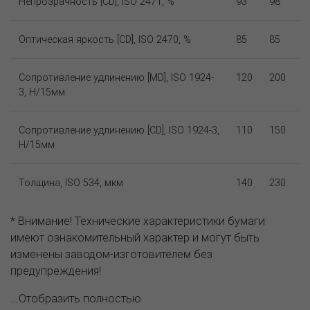
Непрозрачность [CD], ISO 2471, %
93
98
Оптическая яркость [CD], ISO 2470, %
85
85
Сопротивление удлинению [MD], ISO 1924-
120
200
3, Н/15мм
Сопротивление удлинению [CD], ISO 1924-3,
110
150
Н/15мм
Толщина, ISO 534, мкм
140
230
* Внимание! Технические характеристики бумаги
имеют ознакомительный характер и могут быть
изменены заводом-изготовителем без
предупреждения!
...Отобразить полностью