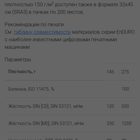
2
плотностью 150 г/м
доступен также в формате 32x45
см (SRA3) в пачках по 200 листов.
Рекомендации по печати
См.
таблицу совместимости
материалов серии EnDURO
с наиболее известными цифровыми печатными
машинами.
Параметры
Плотность, г
145
275
Белизна, ISO 11475, %
100
Жёсткость DIN [CD], DIN 53121, мНм
120
500
Жёсткость DIN [MD], DIN 53121, мНм
330
1200