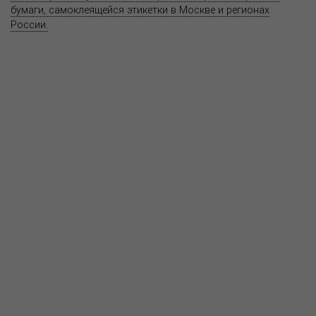
бумаги, самоклеящейся этикетки в Москве и регионах
России.
Карта сайта
Информация на сайте
www.bereg.net
не является публичной
офертой.
Адрес ближайшего представительства:
115201, РОССИЯ, МОСКВА
ул. Котляковская, д. 3, стр. 10, въезд и вход со стороны 2-го
Варшавского проезда
т.(495) 232-26-10, allmsk@msk.bereg.net
Центральный офис
Региональные представители
Политика
обработки, хранения персональных данных