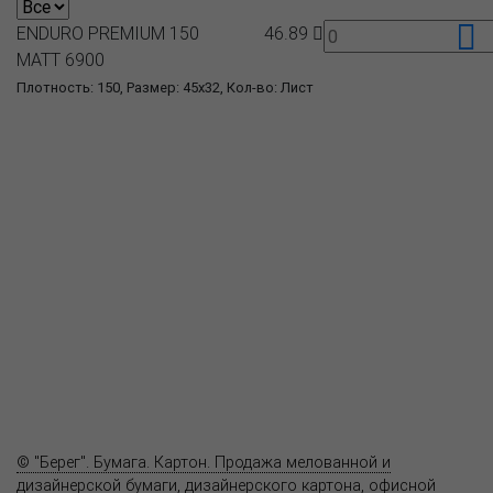
ENDURO PREMIUM 150
46.89
MATT 6900
Плотность: 150, Размер: 45x32, Кол-во: Лист
О компании
Пресс-центр
Продукция
Как купить
Где купить
Полезное
Вопрос-ответ
Контакты
© "Берег". Бумага. Картон. Продажа мелованной и
дизайнерской бумаги, дизайнерского картона, офисной