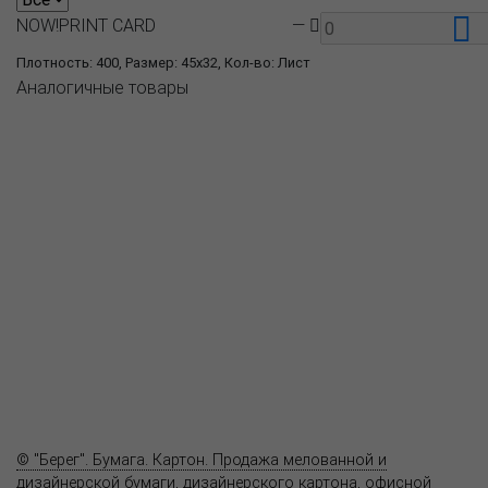
NOW!PRINT CARD
—
Плотность: 400, Размер: 45x32, Кол-во: Лист
Аналогичные товары
О компании
Пресс-центр
Продукция
Как купить
Где купить
Полезное
Вопрос-ответ
Контакты
© "Берег". Бумага. Картон. Продажа мелованной и
дизайнерской бумаги, дизайнерского картона, офисной