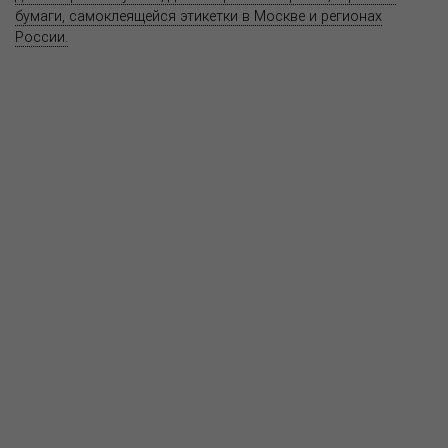
бумаги, самоклеящейся этикетки в Москве и регионах
России.
Карта сайта
Информация на сайте
www.bereg.net
не является публичной
офертой.
Адрес ближайшего представительства:
115201, РОССИЯ, МОСКВА
ул. Котляковская, д. 3, стр. 10, въезд и вход со стороны 2-го
Варшавского проезда
т.(495) 232-26-10, allmsk@msk.bereg.net
Центральный офис
Региональные представители
Политика
обработки, хранения персональных данных