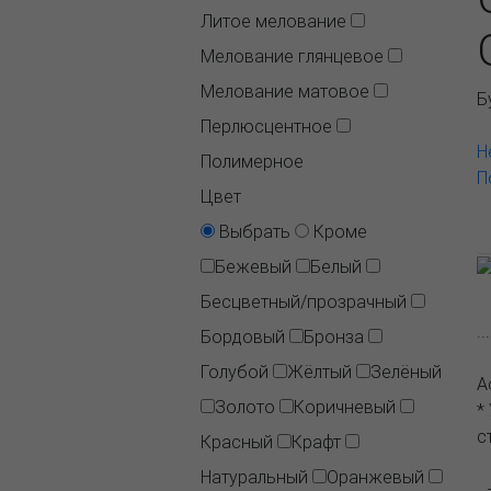
Литое мелование
Мелование глянцевое
Мелование матовое
Б
Перлюсцентное
Н
Полимерное
П
Цвет
Выбрать
Кроме
Бежевый
Белый
Бесцветный/прозрачный
.
Бордовый
Бронза
Голубой
Жёлтый
Зелёный
А
Золото
Коричневый
*
с
Красный
Крафт
Натуральный
Оранжевый