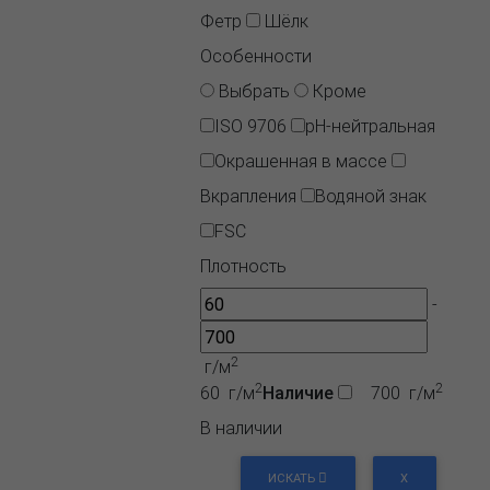
Фетр
Шёлк
Особенности
Выбрать
Кроме
ISO 9706
pH-нейтральная
Окрашенная в массе
Вкрапления
Водяной знак
FSC
Плотность
-
2
г/м
2
2
60 г/м
Наличие
700 г/м
В наличии
ИСКАТЬ
X