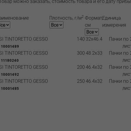
Товар можно заказать, стоимость товара и его дату приб
2
аименование
Плотность, г/м
Формат,
Единица
см
измерения
SI TINTORETTO GESSO
140
32x46.4
Пачки по 
лис
 10001489
SI TINTORETTO GESSO
300
48.2x33
Пачки по 
лис
 11180240
SI TINTORETTO GESSO
200
46.4x32
Пачки по 
лис
 10001492
SI TINTORETTO GESSO
250
46.4x32
Пачки по 
лис
 10001485