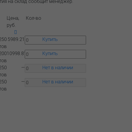
ытия на склад сообщит менеджер.
Цена,
Кол-во
руб.
250
5989.21
Купить
тов
200
10998.81
Купить
тов
250
—
Нет в наличии
тов
250
—
Нет в наличии
тов