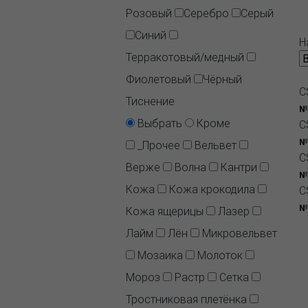
Розовый
Серебро
Серый
Синий
Н
Терракотовый/медный
Фиолетовый
Чёрный
C
Тиснение
№
Выбрать
Кроме
C
№
_Прочее
Вельвет
C
Верже
Волна
Кантри
№
Кожа
Кожа крокодила
C
№
Кожа ящерицы
Лазер
Лайм
Лён
Микровельвет
Мозаика
Молоток
Мороз
Растр
Сетка
Тростниковая плетёнка