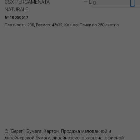
CSX PERGAMENATA
—
NATURALE
№ 10050517
Плотность: 230, Размер: 45x32, Кол-во: Пачки по 250 листов
О компании
Пресс-центр
Продукция
Как купить
Где купить
Полезное
Вопрос-ответ
Контакты
© "Берег". Бумага. Картон. Продажа мелованной и
дизайнерской бумаги, дизайнерского картона, офисной