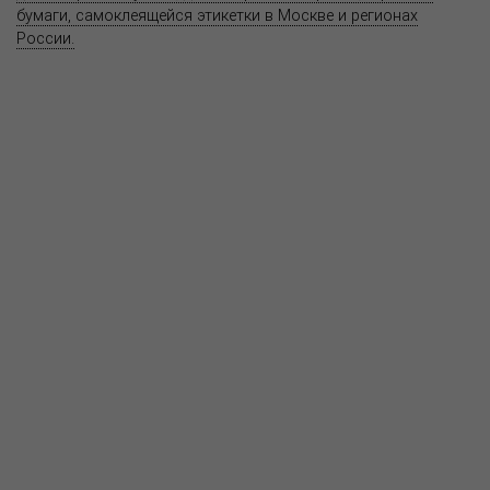
бумаги, самоклеящейся этикетки в Москве и регионах
России.
Карта сайта
Информация на сайте
www.bereg.net
не является публичной
офертой.
Адрес ближайшего представительства:
115201, РОССИЯ, МОСКВА
ул. Котляковская, д. 3, стр. 10, въезд и вход со стороны 2-го
Варшавского проезда
т.(495) 232-26-10, allmsk@msk.bereg.net
Центральный офис
Региональные представители
Политика
обработки, хранения персональных данных