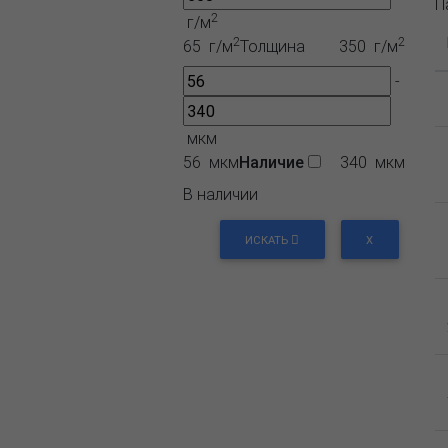
П
2
г/м
2
2
65 г/м
Толщина
350 г/м
-
мкм
56 мкм
Наличие
340 мкм
В наличии
ИСКАТЬ
X