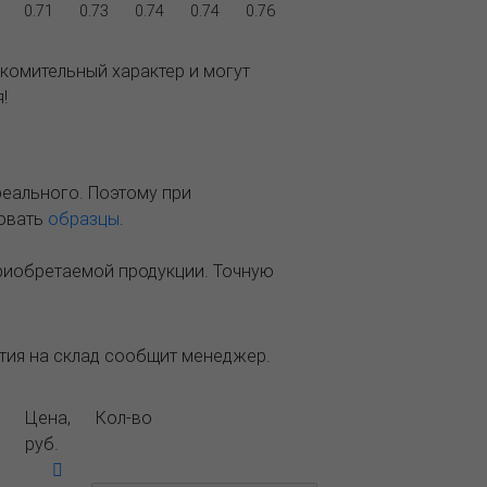
0.71
0.73
0.74
0.74
0.76
комительный характер и могут
!
реального. Поэтому при
зовать
образцы
.
приобретаемой продукции. Точную
ытия на склад сообщит менеджер.
Цена,
Кол-во
руб.