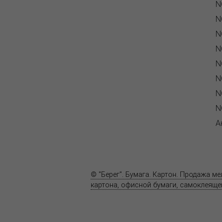
N
N
N
N
N
N
N
N
А
О компании
Пресс-центр
© "Берег". Бумага. Картон. Продажа м
картона, офисной бумаги, самоклеящей
Карта сайта
Информация на сайте
www.bereg.net
не