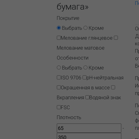
П
бумага»
Покрытие
Выбрать
Кроме
О
Д
Мелование глянцевое
к
Мелование матовое
П
Особенности
о
В
Выбрать
Кроме
ISO 9706
pH-нейтральная
П
И
Окрашенная в массе
п
Вкрапления
Водяной знак
П
FSC
С
Плотность
ф
п
-