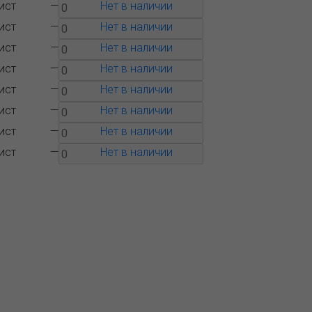
ист
—
Нет в наличии
ист
—
Нет в наличии
ист
—
Нет в наличии
ист
—
Нет в наличии
ист
—
Нет в наличии
ист
—
Нет в наличии
ист
—
Нет в наличии
ист
—
Нет в наличии
Вопрос-
Контакты
ответ
 ближайшего представительства:
1, РОССИЯ, МОСКВА
тляковская, д. 3, стр. 10, въезд и вход
ороны 2-го Варшавского проезда
) 232-26-10, allmsk@msk.bereg.net