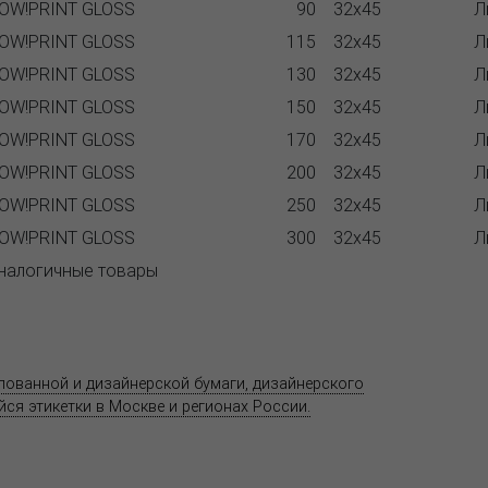
OW!PRINT GLOSS
90
32x45
Л
OW!PRINT GLOSS
115
32x45
Л
OW!PRINT GLOSS
130
32x45
Л
OW!PRINT GLOSS
150
32x45
Л
OW!PRINT GLOSS
170
32x45
Л
OW!PRINT GLOSS
200
32x45
Л
OW!PRINT GLOSS
250
32x45
Л
OW!PRINT GLOSS
300
32x45
Л
налогичные товары
Продукция
Как купить
Где купить
Полезное
елованной и дизайнерской бумаги, дизайнерского
Адрес
ся этикетки в Москве и регионах России.
11520
ул. Ко
 является публичной офертой.
со ст
т.(495