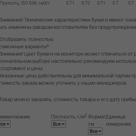
Пухлость, ISO 534, см3/г
0.71
0.72
0.71
0.7
0.7
 Внимание! Технические характеристики бумаги имеют озна
ыть изменены заводом-изготовителем без предупреждения
..Отобразить полностью
озможные варианты*
 Внимание! Цвет бумаги на мониторе может отличаться от 
кончательном выборе настоятельно рекомендуем исполь
ссортимент и цены
 Указанные цены действительны для минимальной партии 
тоимость заказа можно уточнить у наших менеджеров.
Товар можно заказать, стоимость товара и его дату приб
2
аименование
Плотность, г/м
Формат,
Единица
см
измерения