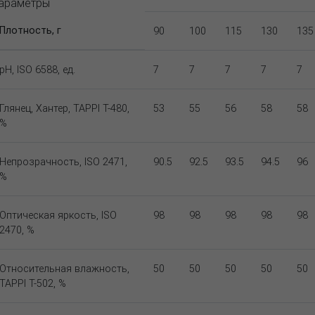
араметры
Плотность, г
90
100
115
130
135
pH, ISO 6588, ед.
7
7
7
7
7
Глянец, Хантер, TAPPI T-480,
53
55
56
58
58
%
Непрозрачность, ISO 2471,
90.5
92.5
93.5
94.5
96
%
Оптическая яркость, ISO
98
98
98
98
98
2470, %
Относительная влажность,
50
50
50
50
50
TAPPI T-502, %