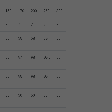
150
170
200
250
300
7
7
7
7
7
58
58
58
58
58
96
97
98
98.5
99
98
98
98
98
98
50
50
50
50
50