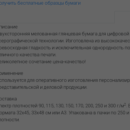
олучить бесплатные образцы бумаги
Возможные варианты
АССОРТИМЕНТ И ЦЕНЫ
Опис
писание
вухсторонняя мелованная глянцевая бумага для цифровой
серографической технологии. Изготовлена из высококаче
ревосходная гладкость и исключительная однородность п
тличного качества печати.
еликолепное сочетание цена-качество!
рименение
спользуется для оперативного изготовления персонализи
редставительской и деловой продукции.
оставка
2
пектр плотностей 90, 115, 130, 150, 170, 200, 250 и 300 г/м
.
ормата 32х45, 33х48 см или А3. Упакована в пачки по 250 и
лотности.