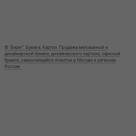
Где купить
Полезное
Вопрос-ответ
Контакты
© "Берег". Бумага. Картон. Продажа мелованной и
дизайнерской бумаги, дизайнерского картона, офисной
бумаги, самоклеящейся этикетки в Москве и регионах
России.
Карта сайта
Информация на сайте
www.bereg.net
не является публичной
офертой.
Адрес ближайшего представительства:
115201, РОССИЯ, МОСКВА
ул. Котляковская, д. 3, стр. 10, въезд и вход со стороны 2-го
Варшавского проезда
т.(495) 232-26-10, allmsk@msk.bereg.net
Центральный офис
Региональные представители
Политика