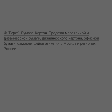
Полезное
Вопрос-ответ
Контакты
© "Берег". Бумага. Картон. Продажа мелованной и
дизайнерской бумаги, дизайнерского картона, офисной
бумаги, самоклеящейся этикетки в Москве и регионах
России.
Карта сайта
Информация на сайте
www.bereg.net
не является публичной
офертой.
Адрес ближайшего представительства:
115201, РОССИЯ, МОСКВА
ул. Котляковская, д. 3, стр. 10, въезд и вход со стороны 2-го
Варшавского проезда
т.(495) 232-26-10, allmsk@msk.bereg.net
Центральный офис
Региональные представители
Политика
обработки, хранения персональных данных