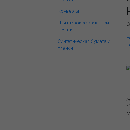
Конверты
Для широкоформатной
С
печати
Н
Синтетическая бумага и
П
пленки
.
А
*
с