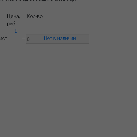
Цена,
Кол-во
руб.
ист
—
Нет в наличии
Вопрос-
Контакты
ответ
 ближайшего представительства:
1, РОССИЯ, МОСКВА
тляковская, д. 3, стр. 10, въезд и вход
ороны 2-го Варшавского проезда
) 232-26-10, allmsk@msk.bereg.net
альный офис
Региональные
тавители
Политика обработки,
ния персональных данных