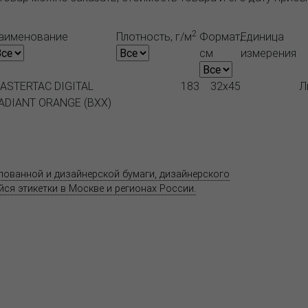
2
аименование
Плотность, г/м
Формат,
Единица
см
измерения
ASTERTAC DIGITAL
183
32x45
Л
ADIANT ORANGE (BXX)
Продукция
Как купить
Где купить
Полезное
елованной и дизайнерской бумаги, дизайнерского
Адрес
ся этикетки в Москве и регионах России.
11520
ул. Ко
 является публичной офертой.
со ст
т.(495
Центр
предс
хране