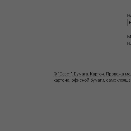
Н
M
R
О компании
Пресс-центр
© "Берег". Бумага. Картон. Продажа м
картона, офисной бумаги, самоклеящей
Карта сайта
Информация на сайте
www.bereg.net
не