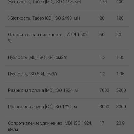
Жёсткость, Табер [MD], ISO 2493, мН
170
400
Жёсткость, Табер [CD], ISO 2493, мН
80
180
Относительная влажность, TAPPI T-502,
50
50
%
Пухлость [MD], ISO 534, см3/г
1.2
1.35
Пухлость, ISO 534, см3/г
1.2
1.35
Разрывная длина [MD], ISO 1924, м
7000
5800
Разрывная длина [CD], ISO 1924, м
3000
3000
Сопротивление удлинению [MD], ISO 1924,
17
20.9
кН/м