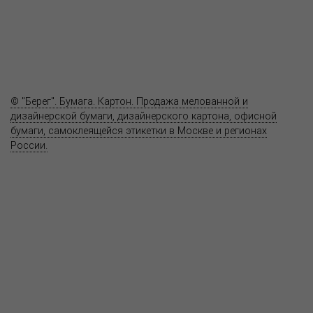
Где купить
Полезное
Вопрос-ответ
Контакты
© "Берег". Бумага. Картон. Продажа мелованной и
дизайнерской бумаги, дизайнерского картона, офисной
бумаги, самоклеящейся этикетки в Москве и регионах
России.
Карта сайта
Информация на сайте
www.bereg.net
не является публичной
офертой.
Адрес ближайшего представительства:
115201, РОССИЯ, МОСКВА
ул. Котляковская, д. 3, стр. 10, въезд и вход со стороны 2-го
Варшавского проезда
т.(495) 232-26-10, allmsk@msk.bereg.net
Центральный офис
Региональные представители
Политика