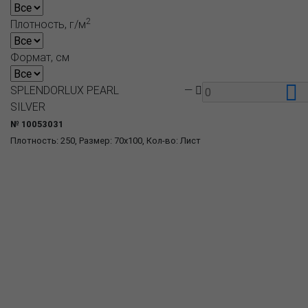
2
Плотность, г/м
Формат, см
SPLENDORLUX PEARL
—
SILVER
№ 10053031
Плотность: 250, Размер: 70x100, Кол-во: Лист
О компании
Пресс-центр
Продукция
Как купить
Где купить
Полезное