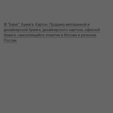
Вопрос-ответ
Контакты
© "Берег". Бумага. Картон. Продажа мелованной и
дизайнерской бумаги, дизайнерского картона, офисной
бумаги, самоклеящейся этикетки в Москве и регионах
России.
Карта сайта
Информация на сайте
www.bereg.net
не является публичной
офертой.
Адрес ближайшего представительства:
115201, РОССИЯ, МОСКВА
ул. Котляковская, д. 3, стр. 10, въезд и вход со стороны 2-го
Варшавского проезда
т.(495) 232-26-10, allmsk@msk.bereg.net
Центральный офис
Региональные представители
Политика
обработки, хранения персональных данных