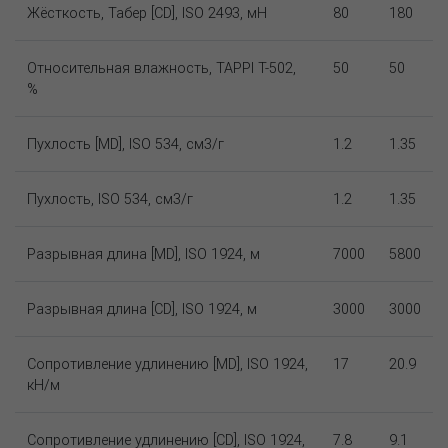
Жёсткость, Табер [CD], ISO 2493, мН
80
180
Относительная влажность, TAPPI T-502,
50
50
%
Пухлость [MD], ISO 534, см3/г
1.2
1.35
Пухлость, ISO 534, см3/г
1.2
1.35
Разрывная длина [MD], ISO 1924, м
7000
5800
Разрывная длина [CD], ISO 1924, м
3000
3000
Сопротивление удлинению [MD], ISO 1924,
17
20.9
кН/м
Сопротивление удлинению [CD], ISO 1924,
7.8
9.1