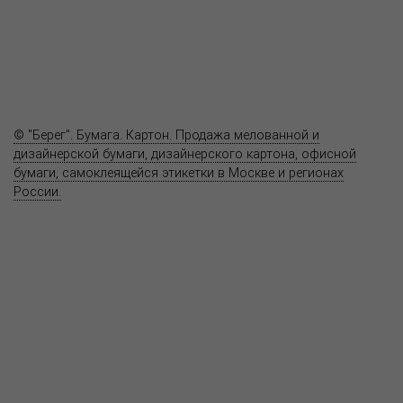
Где купить
Полезное
Вопрос-ответ
Контакты
© "Берег". Бумага. Картон. Продажа мелованной и
дизайнерской бумаги, дизайнерского картона, офисной
бумаги, самоклеящейся этикетки в Москве и регионах
России.
Карта сайта
Информация на сайте
www.bereg.net
не является публичной
офертой.
Адрес ближайшего представительства:
115201, РОССИЯ, МОСКВА
ул. Котляковская, д. 3, стр. 10, въезд и вход со стороны 2-го
Варшавского проезда
т.(495) 232-26-10, allmsk@msk.bereg.net
Центральный офис
Региональные представители
Политика