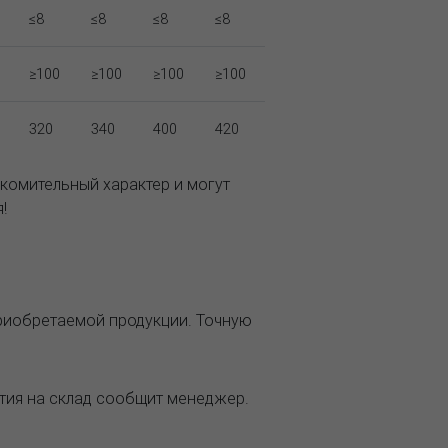
≤8
≤8
≤8
≤8
≥100
≥100
≥100
≥100
320
340
400
420
комительный характер и могут
!
приобретаемой продукции. Точную
ытия на склад сообщит менеджер.