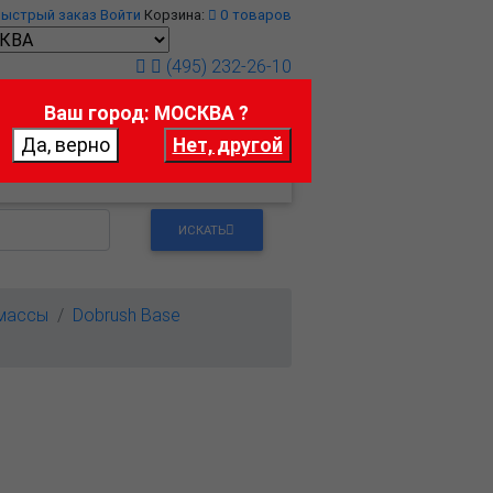
Быстрый заказ
Войти
Корзина:
0
товаров
(495) 232-26-10
Ваш город: МОСКВА ?
т
Контакты
ИСКАТЬ
массы
Dobrush Base