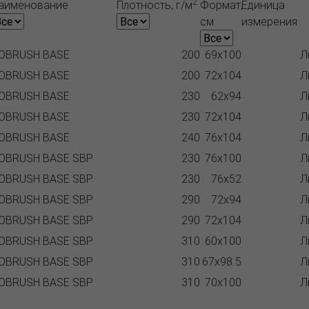
2
аименование
Плотность, г/м
Формат,
Единица
см
измерения
OBRUSH BASE
200
69x100
Л
OBRUSH BASE
200
72x104
Л
OBRUSH BASE
230
62x94
Л
OBRUSH BASE
230
72x104
Л
OBRUSH BASE
240
76x104
Л
OBRUSH BASE SBP
230
76x100
Л
OBRUSH BASE SBP
230
76x52
Л
OBRUSH BASE SBP
290
72x94
Л
OBRUSH BASE SBP
290
72x104
Л
OBRUSH BASE SBP
310
60x100
Л
OBRUSH BASE SBP
310
67x98.5
Л
OBRUSH BASE SBP
310
70x100
Л