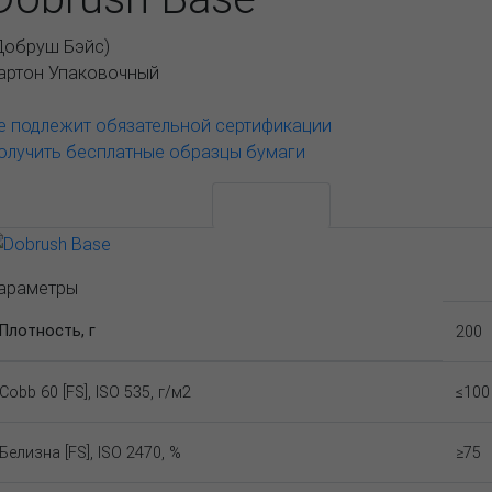
Добруш Бэйс
)
артон Упаковочный
е подлежит обязательной сертификации
олучить бесплатные образцы бумаги
АССОРТИМЕНТ И ЦЕНЫ
Описание
араметры
Плотность, г
200
Cobb 60 [FS], ISO 535, г/м2
≤100
Белизна [FS], ISO 2470, %
≥75