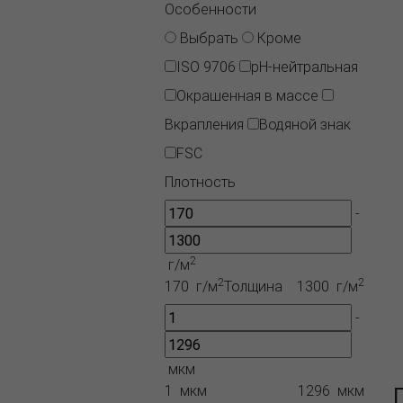
Особенности
Выбрать
Кроме
ISO 9706
pH-нейтральная
Окрашенная в массе
Вкрапления
Водяной знак
FSC
Плотность
-
2
г/м
2
2
170 г/м
Толщина
1300 г/м
-
мкм
1 мкм
1296 мкм