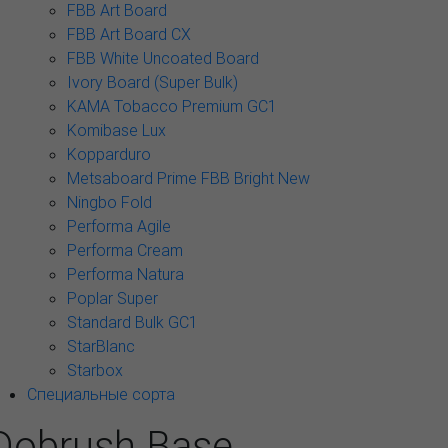
FBB Art Board
FBB Art Board CX
FBB White Uncoated Board
Ivory Board (Super Bulk)
KAMA Tobacco Premium GC1
Komibase Lux
Kopparduro
Metsaboard Prime FBB Bright New
Ningbo Fold
Performa Agile
Performa Cream
Performa Natura
Poplar Super
Standard Bulk GC1
StarBlanc
Starbox
Специальные сорта
Dobrush Base