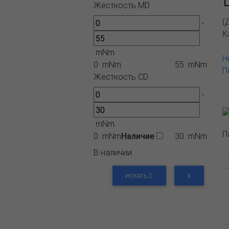
Жесткость MD
(
-
К
mNm
Н
0 mNm
55 mNm
П
Жесткость СD
-
mNm
П
0 mNm
Наличие
30 mNm
В наличии
ИСКАТЬ
X