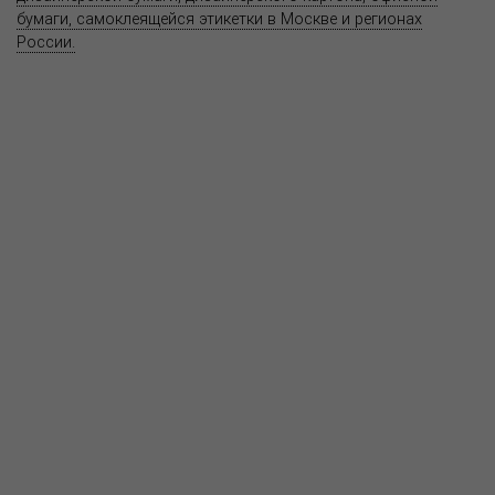
бумаги, самоклеящейся этикетки в Москве и регионах
России.
Карта сайта
Информация на сайте
www.bereg.net
не является публичной
офертой.
Адрес ближайшего представительства:
115201, РОССИЯ, МОСКВА
ул. Котляковская, д. 3, стр. 10, въезд и вход со стороны 2-го
Варшавского проезда
т.(495) 232-26-10, allmsk@msk.bereg.net
Центральный офис
Региональные представители
Политика
обработки, хранения персональных данных