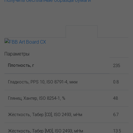
Получить бесплатные образцы бумаги
АССОРТИМЕНТ И ЦЕНЫ
Описание
Параметры
Плотность, г
235
Гладкость, PPS 10, ISO 8791-4, мкм
0.8
Глянец, Хантер, ISO 8254-1, %
48
Жёсткость, Табер [CD], ISO 2493, мНм
6.7
Жёсткость, Табер [MD], ISO 2493, мНм
13.5