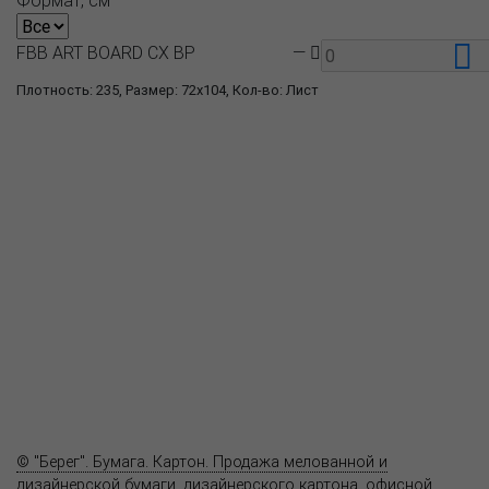
FBB ART BOARD CX BP
—
Плотность: 235, Размер: 72x104, Кол-во: Лист
О компании
Пресс-центр
Продукция
Как купить
Где купить
Полезное
Вопрос-ответ
Контакты
© "Берег". Бумага. Картон. Продажа мелованной и
дизайнерской бумаги, дизайнерского картона, офисной