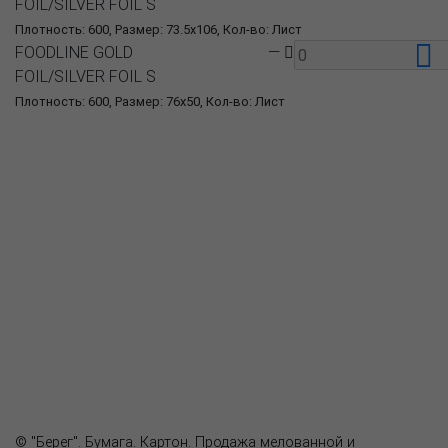
FOIL/SILVER FOIL S
Плотность: 600, Размер: 73.5x106, Кол-во: Лист
FOODLINE GOLD
—
FOIL/SILVER FOIL S
Плотность: 600, Размер: 76x50, Кол-во: Лист
О компании
Пресс-центр
Продукция
Как купить
Где купить
Полезное
Вопрос-ответ
Контакты
© "Берег". Бумага. Картон. Продажа мелованной и