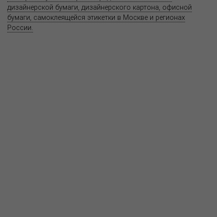
дизайнерской бумаги, дизайнерского картона, офисной
бумаги, самоклеящейся этикетки в Москве и регионах
России.
Карта сайта
Информация на сайте
www.bereg.net
не является публичной
офертой.
Адрес ближайшего представительства:
115201, РОССИЯ, МОСКВА
ул. Котляковская, д. 3, стр. 10, въезд и вход со стороны 2-го
Варшавского проезда
т.(495) 232-26-10, allmsk@msk.bereg.net
Центральный офис
Региональные представители
Политика
обработки, хранения персональных данных