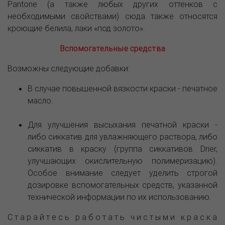
Pantone (а также любых других оттенков с
необходимыми свойствами) сюда также относятся
кроющие белила, лаки «под золото».
Вспомогательные средства
Возможны следующие добавки:
В случае повышенной вязкости краски - печатное
масло.
Для улучшения высыхания печатной краски -
либо сиккатив для увлажняющего раствора, либо
сиккатив в краску (группа сиккативов Drier,
улучшающих окислительную полимеризацию).
Особое внимание следует уделить строгой
дозировке вспомогательных средств, указанной
технической информации по их использованию.
С т а р а й т е с ь р а б о т а т ь ч и с т ы м и к р а с к а