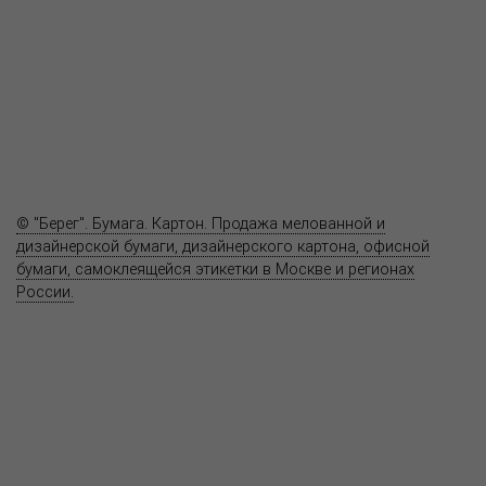
Как купить
Где купить
Полезное
Вопрос-ответ
Контакты
© "Берег". Бумага. Картон. Продажа мелованной и
дизайнерской бумаги, дизайнерского картона, офисной
бумаги, самоклеящейся этикетки в Москве и регионах
России.
Карта сайта
Информация на сайте
www.bereg.net
не является публичной
офертой.
Адрес ближайшего представительства:
115201, РОССИЯ, МОСКВА
ул. Котляковская, д. 3, стр. 10, въезд и вход со стороны 2-го
Варшавского проезда