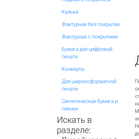
Калька
Фактурная без покрытия
Фактурная с покрытием
Бумага для цифровой
печати
Конверты
Для широкоформатной
П
печати
о
с
Синтетическая бумага и
н
пленки
М
Искать в
а
Н
разделе:
д