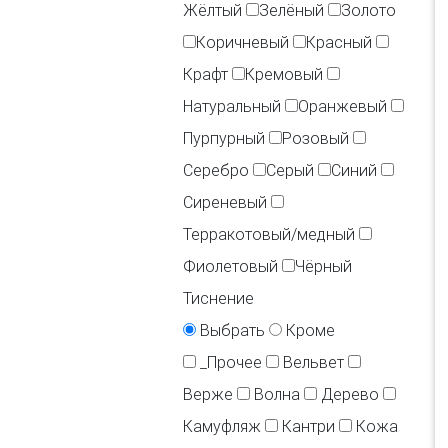
Жёлтый
Зелёный
Золото
Коричневый
Красный
Крафт
Кремовый
Натуральный
Оранжевый
Пурпурный
Розовый
Серебро
Серый
Синий
Сиреневый
Терракотовый/медный
Фиолетовый
Чёрный
Тиснение
Выбрать
Кроме
_Прочее
Вельвет
Верже
Волна
Дерево
Камуфляж
Кантри
Кожа