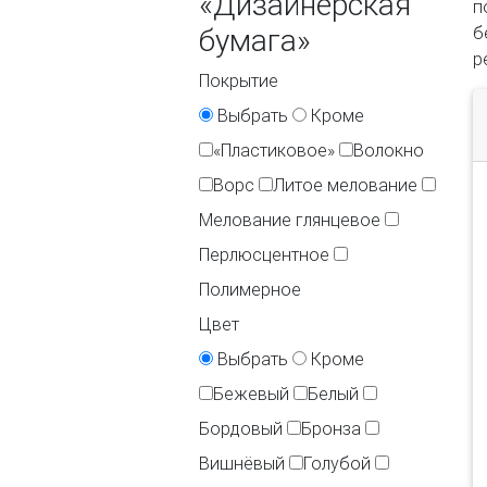
«Дизайнерская
п
бумага»
б
р
Покрытие
Выбрать
Кроме
«Пластиковое»
Волокно
Ворс
Литое мелование
Мелование глянцевое
Перлюсцентное
Полимерное
Цвет
Выбрать
Кроме
Бежевый
Белый
Бордовый
Бронза
Вишнёвый
Голубой