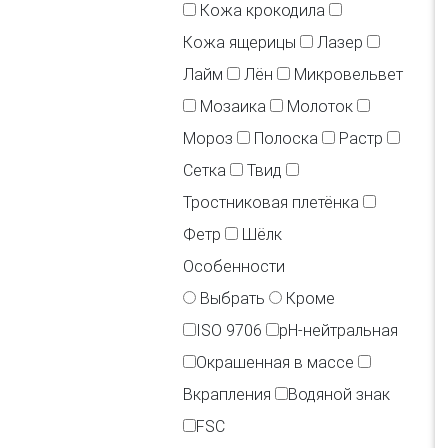
Кожа крокодила
Кожа ящерицы
Лазер
Лайм
Лён
Микровельвет
Мозаика
Молоток
Мороз
Полоска
Растр
Сетка
Твид
Тростниковая плетёнка
Фетр
Шёлк
Особенности
Выбрать
Кроме
ISO 9706
pH-нейтральная
Окрашенная в массе
Вкрапления
Водяной знак
FSC